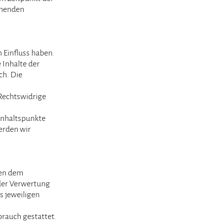
chenden
n Einfluss haben.
 Inhalte der
ch. Die
Rechtswidrige
 Anhaltspunkte
erden wir
gen dem
 der Verwertung
s jeweiligen
brauch gestattet.