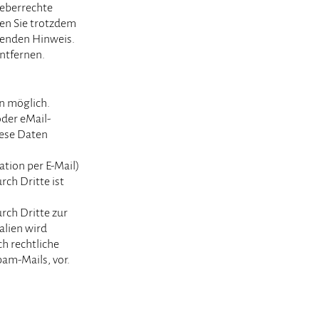
heberrechte
ten Sie trotzdem
henden Hinweis.
ntfernen.
n möglich.
oder eMail-
iese Daten
tion per E-Mail)
rch Dritte ist
rch Dritte zur
lien wird
ch rechtliche
am-Mails, vor.