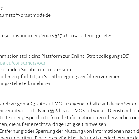
22
aumstoff-brautmode.de
ifikationsnummer gemäß §27 a Umsatzsteuergesetz:
ission stellt eine Plattform zur Online-Streitbeilegung (OS)
ropa.eu/consumers/odr
sse finden Sie oben im Impressum.
 oder verpflichtet, an Streitbeilegungsverfahren vor einer
ungsstelle teilzunehmen.
sind wir gemäß § 7 Abs.1 TMG für eigene Inhalte auf diesen Seiten
 verantwortlich. Nach §§ 8 bis 10 TMG sind wir als Diensteanbiet
ittelte oder gespeicherte fremde Informationen zu überwachen od
n, die auf eine rechtswidrige Tätigkeit hinweisen.
 Entfernung oder Sperrung der Nutzung von Informationen nach 
rvon unberührt. Eine diesbezügliche Haftung ist jedoch erst ab d