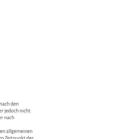
 nach den
er jedoch nicht
er nach
den allgemeinen
em Zeitpunkt der