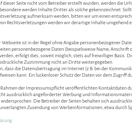
uf dieser Seite nicht vom Betreiber erstellt wurden, werden die Ur
sbesondere werden Inhalte Dritter als solche gekennzeichnet. Soll
htsverletzung aufmerksam werden, bitten wir um einen entsprec
on Rechtsverletzungen werden wir derartige Inhalte umgehend e
 Webseite ist in der Regel ohne Angabe personenbezogener Date
Seiten personenbezogene Daten (beispielsweise Name, Anschrift 
rden, erfolgt dies, soweit möglich, stets auf freiwilliger Basis. D
sdrückliche Zustimmung nicht an Dritte weitergegeben.
n, dass die Datenübertragung im Internet (z.B. bei der Kommunika
fweisen kann. Ein lückenloser Schutz der Daten vor dem Zugriff du
Rahmen der Impressumspflicht veröffentlichten Kontaktdaten du
ht ausdrücklich angeforderter Werbung und Informationsmateria
 widersprochen. Die Betreiber der Seiten behalten sich ausdrückli
er unverlangten Zusendung von Werbeinformationen, etwa durch Sp
lärung