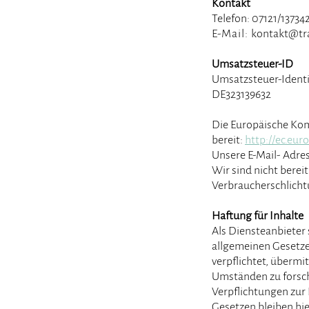
Kontakt
Telefon: 07121/13734
E-Mail:
kontakt@tr
Umsatzsteuer-ID
Umsatzsteuer-Ident
DE323139632
Die Europäische Komm
bereit:
http://ec.eu
Unsere E-Mail- Adre
Wir sind nicht bereit
Verbraucherschlicht
Haftung für Inhalte
Als Diensteanbieter 
allgemeinen Gesetzen
verpflichtet, überm
Umständen zu forsche
Verpflichtungen zur
Gesetzen bleiben hie