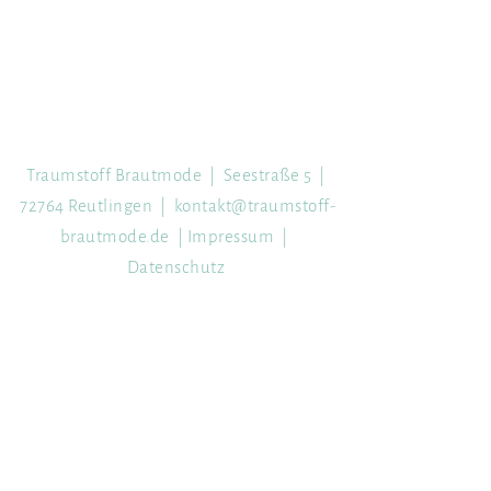
Traumstoff Brautmode | Seestraße 5 |
72764 Reutlingen |
kontakt@trau
mstoff-
brautmode.de
|
Impressum
|
Datenschutz